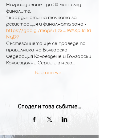
Награждаване – до 30 мин. след 
финалите.
* координати на точката за 
https://goo.gl/maps/LzxuJWAKp3cBd
NqD9
Състезанието ще се проведе по 
правилника на Българска 
Федерация Колоездене и Български 
Колоездачни Серии и в него…
Виж повече...
Сподели това събитие...