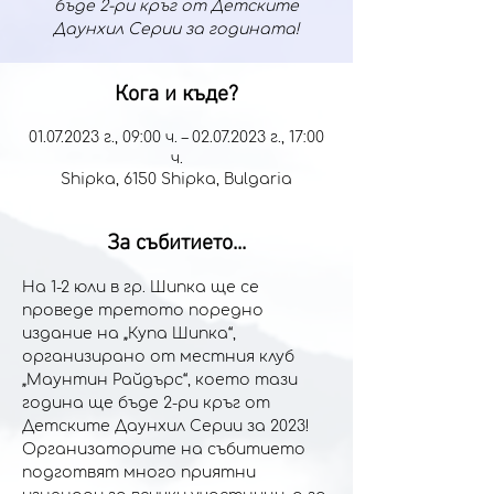
бъде 2-ри кръг от Детските
Даунхил Серии за годината!
Кога и къде?
01.07.2023 г., 09:00 ч. – 02.07.2023 г., 17:00
ч.
Shipka, 6150 Shipka, Bulgaria
За събитието...
На 1-2 юли в гр. Шипка ще се 
проведе третото поредно 
издание на „Купа Шипка“, 
организирано от местния клуб 
„Маунтин Райдърс“, което тази 
година ще бъде 2-ри кръг от 
Детските Даунхил Серии за 2023!
Организаторите на събитието 
подготвят много приятни 