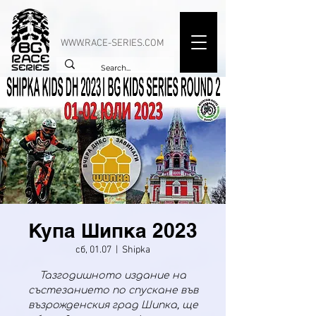
WWW.RACE-SERIES.COM
Купа Шипка 2023
сб, 01.07
  |  
Shipka
Тазгодишното издание на
състезанието по спускане във
възрожденския град Шипка, ще