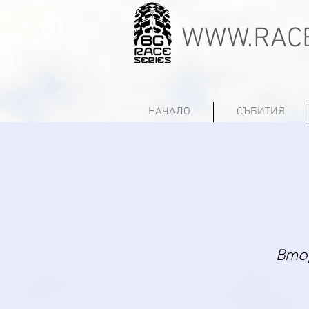
WWW.RACE
НАЧАЛО
СЪБИТИЯ
Втор