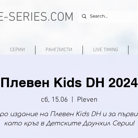
-SERIES.COM
СЕРИИ
РАНГЛИСТИ
LIVE TIMING
Плевен Kids DH 2024
сб, 15.06
  |  
Pleven
о издание на Плевен Kids DH и за първ
като кръг в Детските Даунхил Серии!