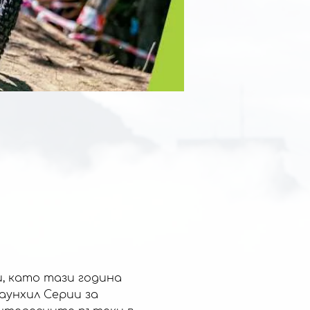
и, като тази година 
унхил Серии за 