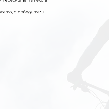
нтересните пътеки в 
асета, а победители 