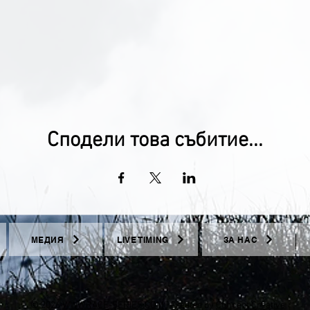
Сподели това събитие...
МЕДИЯ
LIVE TIMING
ЗА НАС
© 2026
WWW.RACE-SERIES.COM
| Created by
Concept Creative