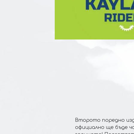
Второто поредно изда
официално ще бъде ч