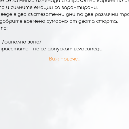
е се за много изненади и страхотно каране по и
то и силните емоции са гарантирани.
еде в два състезателни дни по две различни тр
-добрите времена сумарно от двата старта.
та:
ия /финална зона/
на трасетата - не се допускат велосипеди
Виж повече...