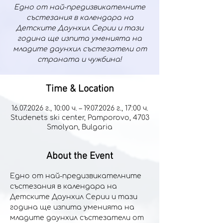
Едно от най-предизвикателните
състезания в календара на
Детските Даунхил Серии и тази
година ще изпита уменията на
младите даунхил състезатели от
страната и чужбина!
Time & Location
16.07.2026 г., 10:00 ч. – 19.07.2026 г., 17:00 ч.
Studenets ski center, Pamporovo, 4703
Smolyan, Bulgaria
About the Event
Едно от най-предизвикателните 
състезания в календара на 
Детските Даунхил Серии и тази 
година ще изпита уменията на 
младите даунхил състезатели от 