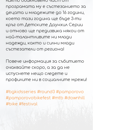
Както обикновено част от 
програмата му е състезанието за 
децата и младежите до 16 години, 
което тази година ще бъде 3-ти 
кръг от Детските Даунхил Серии 
и отново ще предизвика някои от 
най-талантливите ни млади 
надежди, както и силни млади 
състезатели от региона!
Повече информация за събитието 
очаквайте скоро, а за да не 
испуснете нещо следете и 
профилите ни в социалните мрежи!
#bgkidsseries
#round3
#pamporovo
#pamporovobikefest
#mtb
#downhill
#bike
#festival