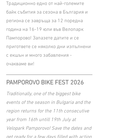
Традиционно едно от най-големите
байк събития за сезона в България и
региона се завръща за 12 поредна
година на 16-19 юли във Велопарк
Пампорово! Запазете датите и се
пригответе се няколко дни изпълнени
с екшън и много забавления -
очакваме ви!
PAMPOROVO BIKE FEST 2026
Traditionally, one of the biggest bike
events of the season in Bulgaria and the
region returns for the 11th consecutive
year from 16th untill 19th July at
Velopark Pamporovo! Save the dates and
get ready for a few days filled with action