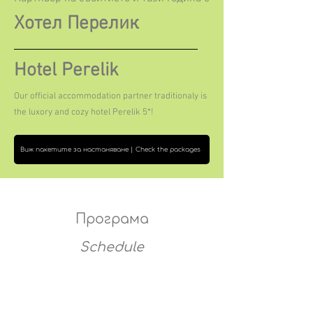
Хотел Перелик
Hotel Perelik
Our official accommodation partner traditionaly is
the luxory and cozy hotel Perelik 5*!
Виж пакетите за настаняване | Check the packages
Програма
Schedule