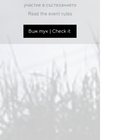
участие в състезанието
Read the event rules
Виж тук | Check it