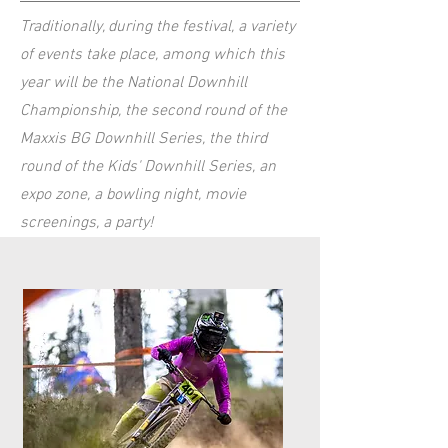
Traditionally, during the festival, a variety
of events take place, among which this
year will be the National Downhill
Championship, the second round of the
Maxxis BG Downhill Series, the third
round of the Kids' Downhill Series, an
expo zone, a bowling night, movie
screenings, a party!