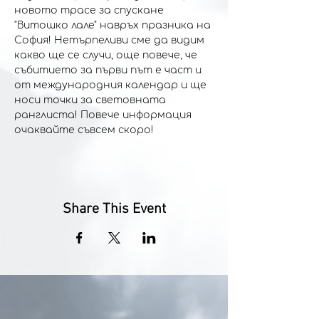
новото трасе за спускане 
"Витошко лале" навръх празника на 
София! Нетърпеливи сме да видим 
какво ще се случи, още повече, че 
събитието за първи път е част и 
от международния календар и ще 
носи точки за световната 
ранглиста! Повече информация 
очаквайте съвсем скоро!
Share This Event