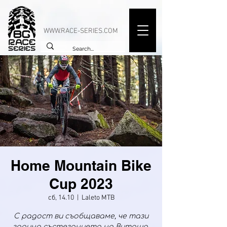
WWW.RACE-SERIES.COM
Home Mountain Bike
Cup 2023
сб, 14.10
  |  
Laleto MTB
С радост ви съобщаваме, че тази
година състезанието на Витоша,