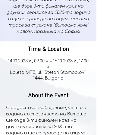
ще бъде 3-ти финален кръг на
даунхил сериите за 2023-та година
и ще се проведе по изцяло новото
трасе за спускане "Витошко лале"
навръх празника на София!
Time & Location
14.10.2023 г., 09:00 ч. – 15.10.2023 г., 17:00
ч.
Laleto MTB, ul. "Stefan Stambolov",
1444, Bulgaria
About the Event
С радост ви съобщаваме, че тази 
година състезанието на Витоша, 
ще бъде 3-ти финален кръг на 
даунхил сериите за 2023-та 
година и ще се проведе по изцяло 