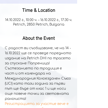
Time & Location
14.10.2022 г., 10:00 ч. – 16.10.2022 г., 17:30 ч.
Petrich, 2850 Petrich, Bulgaria
About the Event
С радост ви съобщаваме, че на 14 - 
16.10.2022 ще се проведе поредното 
издание на Petrich DHI по трасето 
за спускане Папреница! 
Състезанието по традиция е 
част и от календара на 
Международния Колоездачен Съюз 
(UCI) като тази година за първи 
път ще бъде от клас 1 и ще носи 
още повече точки за световната 
ранглиста!
Регистрацията за участие вече е 