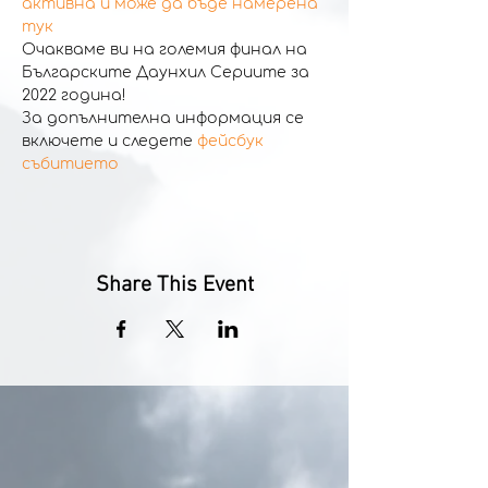
активна и може да бъде намерена 
тук
Очакваме ви на големия финал на 
Българските Даунхил Сериите за 
2022 година!
За допълнителна информация се 
включете и следете 
фейсбук 
събитието
Share This Event