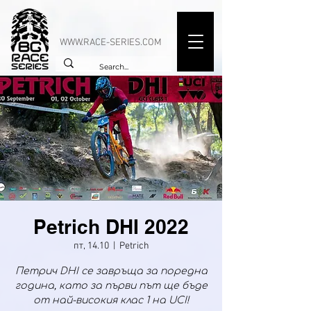
WWW.RACE-SERIES.COM
Petrich DHI 2022
пт, 14.10
  |  
Petrich
Петрич DHI се завръща за поредна
година, като за първи път ще бъде
от най-високия клас 1 на UCI!